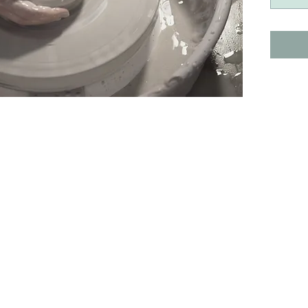
faire de 
de la dou
mains, le
Le ou la 
tournage
d'un trime
Apprendre
du bol, d
formes fe
lier pour réserver le créneau de cours de son choix - Bon valable un
Décliner 
de compl
Assimiler
tournassa
ainsi que
couvercle
(engobes,
pièces.​