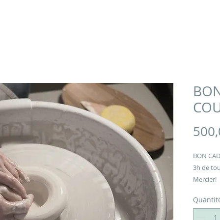
BON
COU
500,
BON CADE
3h de tou
Mercier!
Quantit
Que souha
vous ento