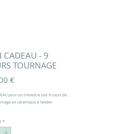
 CADEAU - 9
RS TOURNAGE
Prix
00 €
AU pour un trimestre soit 9 cours de
rnage en céramique à l'atelier
é
*
iter de mieux aux êtres chers qui
urent que la découverte du savoir-